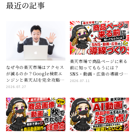
最近の記事
楽天市場で商品ページに来る
なぜ今の楽天市場はアクセス
前に知ってもらうには？
が減るのか？Google検索エ
SNS・動画・広告の導線づく
ンジンと楽天AIを完全攻略す
り
2026.07.11
る「コンテンツページ×ショ
2026.07.27
ート動画」集客の全貌