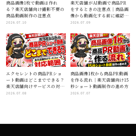
商品画像1枚で動画は作れ
楽天店舗がAI動画で商品PR
る？楽天店舗向け撮影不要の
をするときの注意点｜商品画
商品動画制作の注意点
像から動画化する前に確認し
たいこと
2026.07.10
2026.07.09
エクセレントの商品PRショ
商品画像1枚から商品PR動画
ート動画はどこまでできる？
を作る流れ｜楽天店舗向け15
楽天店舗向けサービスの対応
秒ショート動画制作の進め方
範囲
2026.07.08
2026.07.07