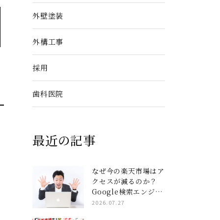
外壁塗装
外構工事
採用
歯科医院
最近の記事
なぜ今の楽天市場はア
クセスが減るのか？
Google検索エンジン
と楽天AIを完全攻略
2026.07.27
する「コンテンツペー