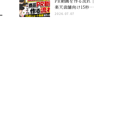
PR動画を作る流れ｜
楽天店舗向け15秒ショ
ート動画制作の進め方
2026.07.07