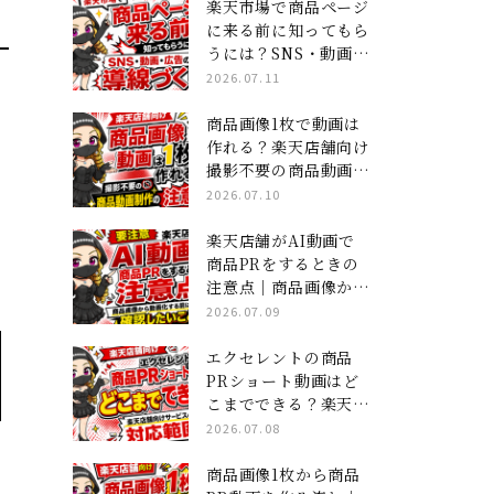
ジ×ショート動画」集
楽天市場で商品ページ
客の全貌
に来る前に知ってもら
うには？SNS・動画・
広告の導線づくり
2026.07.11
商品画像1枚で動画は
作れる？楽天店舗向け
撮影不要の商品動画制
作の注意点
2026.07.10
楽天店舗がAI動画で
商品PRをするときの
注意点｜商品画像から
動画化する前に確認し
2026.07.09
たいこと
エクセレントの商品
PRショート動画はど
こまでできる？楽天店
舗向けサービスの対応
2026.07.08
範囲
商品画像1枚から商品