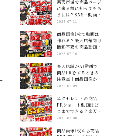
ジ×ショート動画」集
楽天市場で商品ページ
客の全貌
に来る前に知ってもら
うには？SNS・動画・
広告の導線づくり
2026.07.11
商品画像1枚で動画は
作れる？楽天店舗向け
撮影不要の商品動画制
作の注意点
2026.07.10
楽天店舗がAI動画で
商品PRをするときの
注意点｜商品画像から
動画化する前に確認し
2026.07.09
たいこと
エクセレントの商品
PRショート動画はど
こまでできる？楽天店
舗向けサービスの対応
2026.07.08
範囲
商品画像1枚から商品