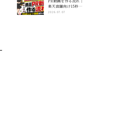
PR動画を作る流れ｜
楽天店舗向け15秒ショ
ート動画制作の進め方
2026.07.07