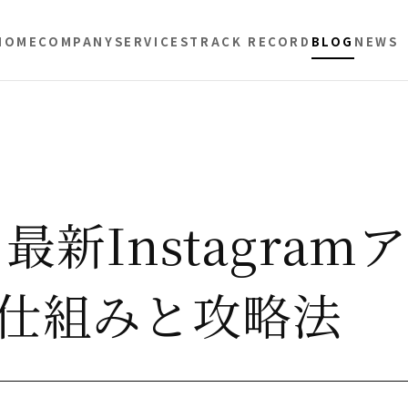
HOME
COMPANY
SERVICES
TRACK RECORD
BLOG
NEWS
最新Instagramア
仕組みと攻略法