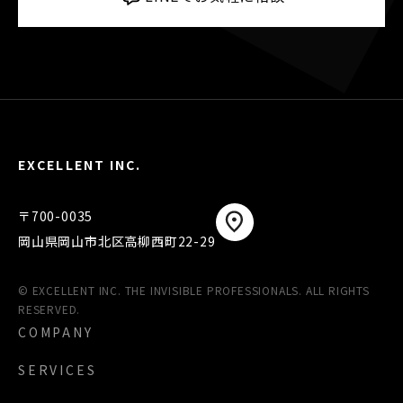
EXCELLENT INC.
〒700-0035
岡山県岡山市北区高柳西町22-29
© EXCELLENT INC. THE INVISIBLE PROFESSIONALS. ALL RIGHTS
RESERVED.
COMPANY
SERVICES