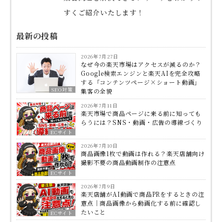
すくご紹介いたします！
最新の投稿
2026年7月27日
なぜ今の楽天市場はアクセスが減るのか？
Google検索エンジンと楽天AIを完全攻略
する「コンテンツページ×ショート動画」
SEO対策
集客の全貌
2026年7月11日
楽天市場で商品ページに来る前に知っても
らうには？SNS・動画・広告の導線づくり
ECサイト
2026年7月10日
商品画像1枚で動画は作れる？楽天店舗向け
撮影不要の商品動画制作の注意点
ECサイト
2026年7月9日
楽天店舗がAI動画で商品PRをするときの注
意点｜商品画像から動画化する前に確認し
たいこと
ECサイト