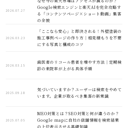
なぜ今の楽天市場はアクセスが減るのか？
Google検索エンジンと楽天AIを完全攻略す
2026.07.27
る「コンテンツページ×ショート動画」集客
の全貌
「ここなら安心」と即決される！外壁塗装の
施工事例ページの作り方｜相見積もりを不要
2026.03.23
にする写真と構成のコツ
歯医者のリコール患者を増やす方法｜定期検
2026.03.15
診の来院率が上がる具体手順
気づいていますか？ユーザーは検索をやめて
2025.09.18
います。企業が取るべき集客の新常識
MEO対策とは？SEO対策と何が違うのか？
Google mapに自社の店舗情報を検索結果
2025.07.05
の上位表示させる基礎知識