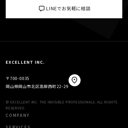
LINEでお気軽に相談
EXCELLENT INC.
〒700-0035
岡山県岡山市北区高柳西町22-29
© EXCELLENT INC. THE INVISIBLE PROFESSIONALS. ALL RIGHTS
RESERVED.
COMPANY
SERVICES