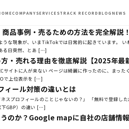
HOME
COMPANY
SERVICES
TRACK RECORD
BLOG
NEWS
由・商品事例・売るための方法を完全解説
現象が、いまTikTokでは日常的に起きています。 いわゆる
る日突然、とあ […]
・始め方・売れる理由を徹底解説【2025年最
ってもECサイトに人が来ない ページは綺麗に作ったのに、まっ
で上位表示を […]
ロフィール対策の違いとは
eビジネスプロフィールのことじゃないの？」 「無料で登録し
下GBP）の違い […]
違うのか？Google mapに自社の店舗