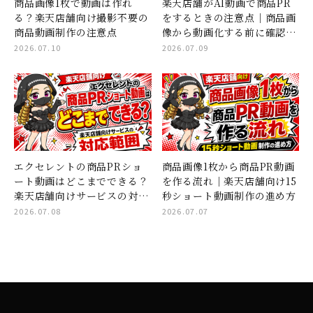
商品画像1枚で動画は作れ
楽天店舗がAI動画で商品PR
る？楽天店舗向け撮影不要の
をするときの注意点｜商品画
商品動画制作の注意点
像から動画化する前に確認し
たいこと
2026.07.10
2026.07.09
エクセレントの商品PRショ
商品画像1枚から商品PR動画
ート動画はどこまでできる？
を作る流れ｜楽天店舗向け15
楽天店舗向けサービスの対応
秒ショート動画制作の進め方
範囲
2026.07.08
2026.07.07