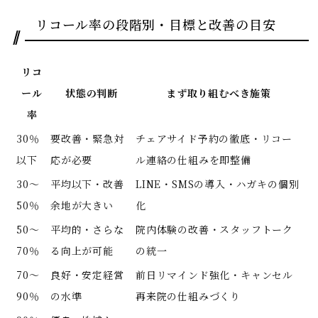
リコール率の段階別・目標と改善の目安
リコ
ール
状態の判断
まず取り組むべき施策
率
30％
要改善・緊急対
チェアサイド予約の徹底・リコー
以下
応が必要
ル連絡の仕組みを即整備
30〜
平均以下・改善
LINE・SMSの導入・ハガキの個別
50％
余地が大きい
化
50〜
平均的・さらな
院内体験の改善・スタッフトーク
70％
る向上が可能
の統一
70〜
良好・安定経営
前日リマインド強化・キャンセル
90％
の水準
再来院の仕組みづくり