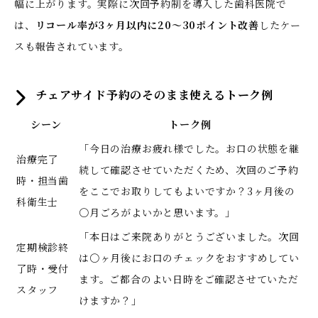
幅に上がります。実際に次回予約制を導入した歯科医院で
は、
リコール率が3ヶ月以内に20〜30ポイント改善
したケー
スも報告されています。
チェアサイド予約のそのまま使えるトーク例
シーン
トーク例
「今日の治療お疲れ様でした。お口の状態を継
治療完了
続して確認させていただくため、次回のご予約
時・担当歯
をここでお取りしてもよいですか？3ヶ月後の
科衛生士
〇月ごろがよいかと思います。」
「本日はご来院ありがとうございました。次回
定期検診終
は〇ヶ月後にお口のチェックをおすすめしてい
了時・受付
ます。ご都合のよい日時をご確認させていただ
スタッフ
けますか？」