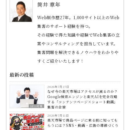
筒井 章年
Web制作歴27年。1,000サイト以上のWeb
集客のサポート経験を持つ。
その経験で得た知識や経験でWeb集客の立
案やコンサルティングを担当しています。
集客問題を解決できるノウハウをわかりや
すくご紹介いたします！
最新の投稿
2026年7月27日
なぜ今の楽天市場はアクセスが減るのか？
Google検索エンジンと楽天AIを完全攻略
する「コンテンツページ×ショート動画」
SEO対策
集客の全貌
2026年7月11日
楽天市場で商品ページに来る前に知っても
らうには？SNS・動画・広告の導線づくり