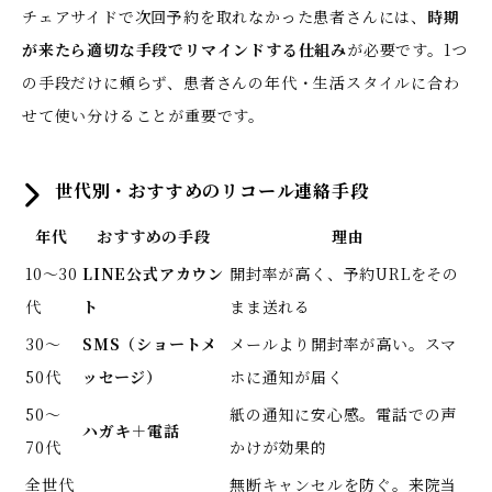
チェアサイドで次回予約を取れなかった患者さんには、
時期
が来たら適切な手段でリマインドする仕組み
が必要です。1つ
の手段だけに頼らず、患者さんの年代・生活スタイルに合わ
せて使い分けることが重要です。
世代別・おすすめのリコール連絡手段
年代
おすすめの手段
理由
10〜30
LINE公式アカウン
開封率が高く、予約URLをその
代
ト
まま送れる
30〜
SMS（ショートメ
メールより開封率が高い。スマ
50代
ッセージ）
ホに通知が届く
50〜
紙の通知に安心感。電話での声
ハガキ＋電話
70代
かけが効果的
全世代
無断キャンセルを防ぐ。来院当