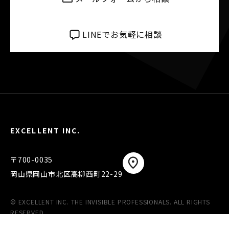
LINEでお気軽に相談
EXCELLENT INC.
〒700-0035
岡山県岡山市北区高柳西町22-29
© EXCELLENT INC. THE INVISIBLE PROFESSIONALS. ALL RIGHTS
RESERVED.
COMPANY