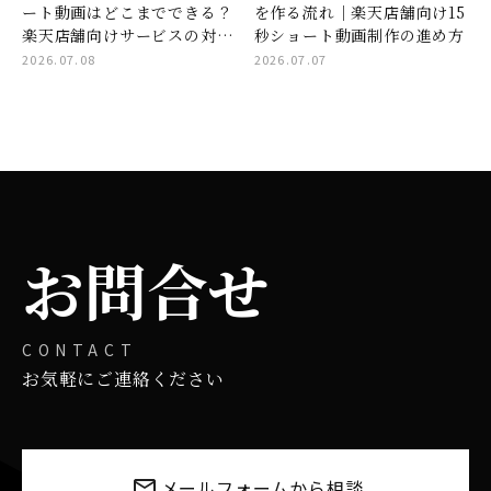
ート動画はどこまでできる？
を作る流れ｜楽天店舗向け15
楽天店舗向けサービスの対応
秒ショート動画制作の進め方
範囲
2026.07.08
2026.07.07
お問合せ
CONTACT
お気軽にご連絡ください
メールフォームから相談