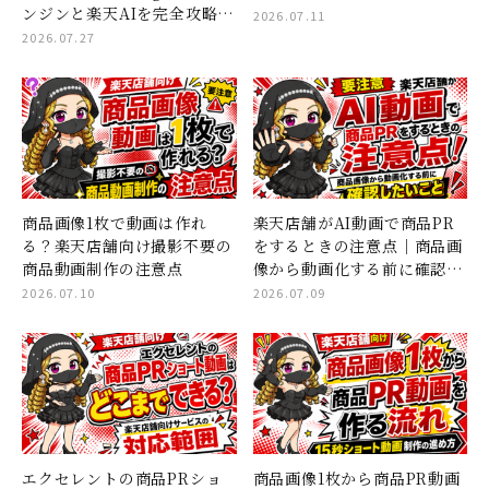
ンジンと楽天AIを完全攻略す
り
2026.07.11
る「コンテンツページ×ショ
2026.07.27
ート動画」集客の全貌
商品画像1枚で動画は作れ
楽天店舗がAI動画で商品PR
る？楽天店舗向け撮影不要の
をするときの注意点｜商品画
商品動画制作の注意点
像から動画化する前に確認し
たいこと
2026.07.10
2026.07.09
エクセレントの商品PRショ
商品画像1枚から商品PR動画