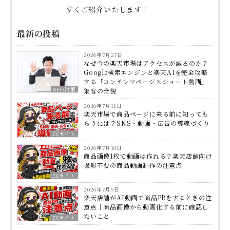
すくご紹介いたします！
最新の投稿
2026年7月27日
なぜ今の楽天市場はアクセスが減るのか？
Google検索エンジンと楽天AIを完全攻略
する「コンテンツページ×ショート動画」
SEO対策
集客の全貌
2026年7月11日
楽天市場で商品ページに来る前に知っても
らうには？SNS・動画・広告の導線づくり
ECサイト
2026年7月10日
商品画像1枚で動画は作れる？楽天店舗向け
撮影不要の商品動画制作の注意点
ECサイト
2026年7月9日
楽天店舗がAI動画で商品PRをするときの注
意点｜商品画像から動画化する前に確認し
たいこと
ECサイト