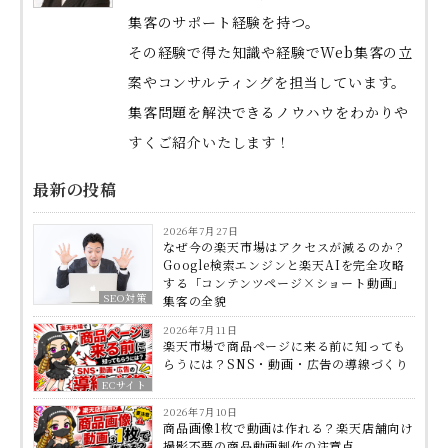
集客のサポート経験を持つ。
その経験で得た知識や経験でWeb集客の立
案やコンサルティングを担当しています。
集客問題を解決できるノウハウをわかりや
すくご紹介いたします！
最新の投稿
2026年7月27日
なぜ今の楽天市場はアクセスが減るのか？
Google検索エンジンと楽天AIを完全攻略
する「コンテンツページ×ショート動画」
SEO対策
集客の全貌
2026年7月11日
楽天市場で商品ページに来る前に知っても
らうには？SNS・動画・広告の導線づくり
ECサイト
2026年7月10日
商品画像1枚で動画は作れる？楽天店舗向け
撮影不要の商品動画制作の注意点