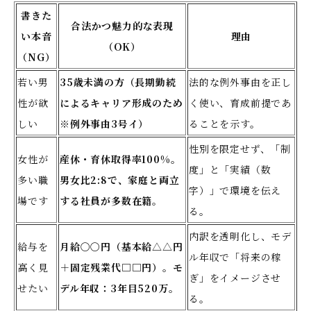
書きた
合法かつ魅力的な表現
い本音
理由
（OK）
（NG）
若い男
35歳未満の方（長期勤続
法的な例外事由を正し
性が欲
によるキャリア形成のため
く使い、育成前提であ
しい
※例外事由3号イ）
ることを示す。
性別を限定せず、「制
女性が
産休・育休取得率100%。
度」と「実績（数
多い職
男女比2:8で、家庭と両立
字）」で環境を伝え
場です
する社員が多数在籍。
る。
内訳を透明化し、モデ
給与を
月給〇〇円（基本給△△円
ル年収で「将来の稼
高く見
＋固定残業代□□円）。モ
ぎ」をイメージさせ
せたい
デル年収：3年目520万。
る。