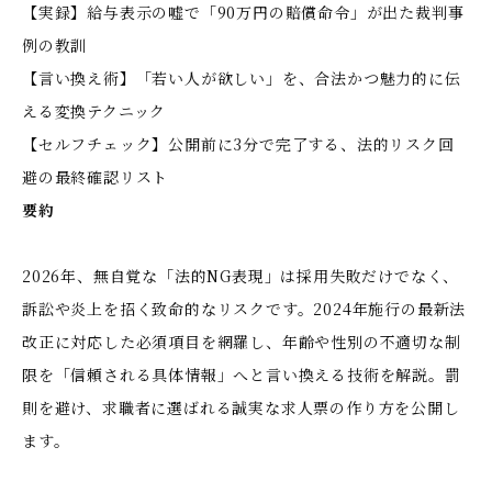
【実録】給与表示の嘘で「90万円の賠償命令」が出た裁判事
例の教訓
【言い換え術】「若い人が欲しい」を、合法かつ魅力的に伝
える変換テクニック
【セルフチェック】公開前に3分で完了する、法的リスク回
避の最終確認リスト
要約
2026年、無自覚な「法的NG表現」は採用失敗だけでなく、
訴訟や炎上を招く致命的なリスクです。2024年施行の最新法
改正に対応した必須項目を網羅し、年齢や性別の不適切な制
限を「信頼される具体情報」へと言い換える技術を解説。罰
則を避け、求職者に選ばれる誠実な求人票の作り方を公開し
ます。