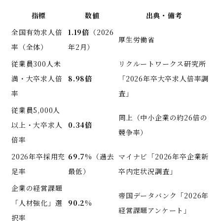
指標
数値
出典・備考
全国有効求人倍
1.19倍
（2026
厚生労働省
率（全体）
年2月）
従業員300人未
リクルートワークス研究所
満・大卒求人倍
8.98倍
「2026年卒大卒求人倍率調
率
査」
従業員5,000人
同上（中小企業の約26倍の
以上・大卒求人
0.34倍
競争率）
倍率
2026年卒採用充
69.7%
（過去
マイナビ「2026年卒企業新
足率
最低）
卒内定状況調査」
企業の経営課題
帝国データバンク「2026年
「人材強化」選
90.2%
経営課題アンケート」
択率