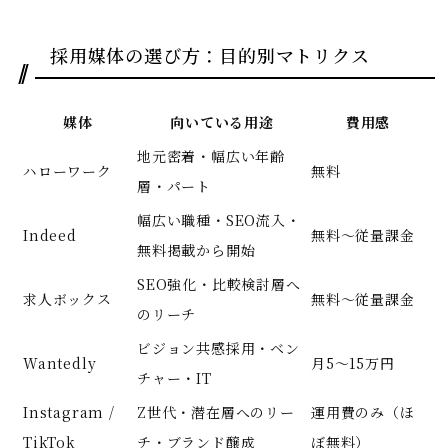
採用媒体の選び方：目的別マトリクス
媒体
向いている用途
費用感
地元密着・幅広い年齢
ハローワーク
無料
層・パート
幅広い職種・SEO流入・
Indeed
無料〜従量課金
無料掲載から開始
SEO強化・比較検討層へ
求人ボックス
無料〜従量課金
のリーチ
ビジョン共感採用・ベン
Wantedly
月5〜15万円
チャー・IT
Instagram /
Z世代・潜在層へのリー
運用費のみ（ほ
TikTok
チ・ブランド醸成
ぼ無料）