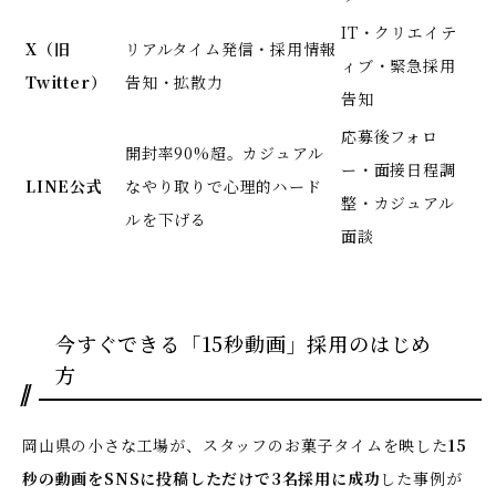
IT・クリエイテ
X（旧
リアルタイム発信・採用情報
ィブ・緊急採用
Twitter）
告知・拡散力
告知
応募後フォロ
開封率90%超。カジュアル
ー・面接日程調
LINE公式
なやり取りで心理的ハード
整・カジュアル
ルを下げる
面談
今すぐできる「15秒動画」採用のはじめ
方
岡山県の小さな工場が、スタッフのお菓子タイムを映した
15
秒の動画をSNSに投稿しただけで3名採用に成功
した事例が