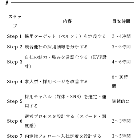
ステッ
内容
目安時間
プ
Step 1
採用ターゲット（ペルソナ）を定義する
2〜4時間
Step 2
競合他社の採用情報を分析する
3〜5時間
自社の魅力・強みを言語化する（EVP設
Step 3
4〜6時間
計）
6〜10時
Step 4
求人票・採用ページを改善する
間
採用チャネル（媒体・SNS）を選定・運
Step 5
継続的に
用する
選考プロセスを設計する（スピード・温
Step 6
2〜3時間
度感）
Step 7
内定後フォロー〜入社定着を設計する
3〜5時間