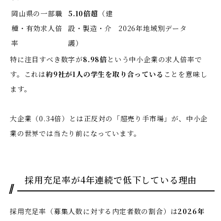
岡山県の一部職
5.10倍超
（建
種・有効求人倍
設・製造・介
2026年地域別データ
率
護）
特に注目すべき数字が
8.98倍
という中小企業の求人倍率で
す。これは
約9社が1人の学生を取り合っている
ことを意味し
ます。
大企業（0.34倍）とは正反対の「超売り手市場」が、中小企
業の世界では当たり前になっています
。
採用充足率が4年連続で低下している理由
採用充足率（募集人数に対する内定者数の割合）は
2026年