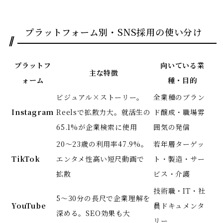
プラットフォーム別・SNS採用の使い分け
プラットフ
向いている業
主な特徴
ォーム
種・目的
ビジュアル×ストーリー。
全業種のブラン
Instagram
Reelsで拡散力大。就活生の
ド醸成・職場雰
65.1%が企業検索に使用
囲気の発信
20〜23歳の利用率47.9%。
若年層ターゲッ
TikTok
エンタメ性高い短尺動画で
ト・製造・サー
拡散
ビス・介護
技術職・IT・社
5〜30分の長尺で企業理解を
YouTube
員ドキュメンタ
深める。SEO効果も大
リー