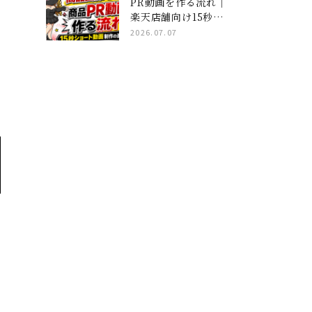
PR動画を作る流れ｜
楽天店舗向け15秒ショ
ート動画制作の進め方
2026.07.07
し