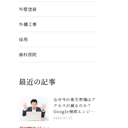
外壁塗装
外構工事
採用
歯科医院
最近の記事
なぜ今の楽天市場はア
クセスが減るのか？
Google検索エンジン
と楽天AIを完全攻略
2026.07.27
する「コンテンツペー