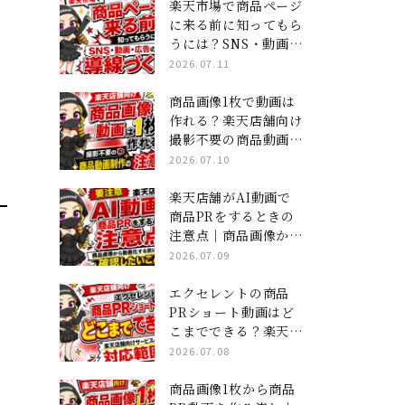
ジ×ショート動画」集
楽天市場で商品ページ
客の全貌
に来る前に知ってもら
うには？SNS・動画・
広告の導線づくり
2026.07.11
商品画像1枚で動画は
作れる？楽天店舗向け
撮影不要の商品動画制
作の注意点
2026.07.10
楽天店舗がAI動画で
商品PRをするときの
注意点｜商品画像から
動画化する前に確認し
2026.07.09
たいこと
エクセレントの商品
PRショート動画はど
こまでできる？楽天店
舗向けサービスの対応
2026.07.08
範囲
商品画像1枚から商品