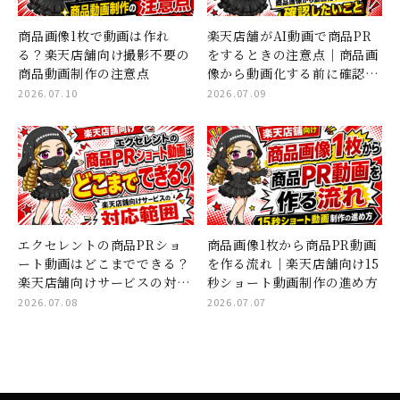
商品画像1枚で動画は作れ
楽天店舗がAI動画で商品PR
る？楽天店舗向け撮影不要の
をするときの注意点｜商品画
商品動画制作の注意点
像から動画化する前に確認し
たいこと
2026.07.10
2026.07.09
エクセレントの商品PRショ
商品画像1枚から商品PR動画
ート動画はどこまでできる？
を作る流れ｜楽天店舗向け15
楽天店舗向けサービスの対応
秒ショート動画制作の進め方
範囲
2026.07.08
2026.07.07