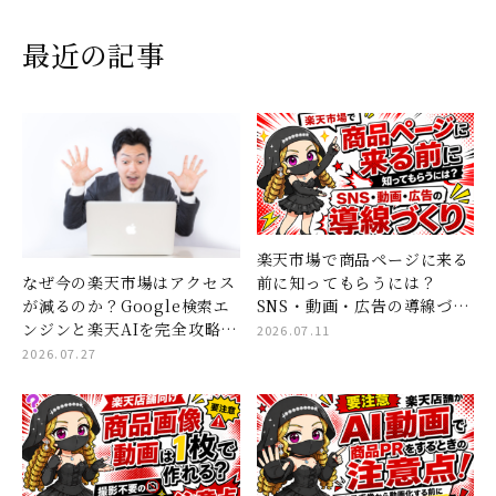
最近の記事
楽天市場で商品ページに来る
なぜ今の楽天市場はアクセス
前に知ってもらうには？
が減るのか？Google検索エ
SNS・動画・広告の導線づく
ンジンと楽天AIを完全攻略す
り
2026.07.11
る「コンテンツページ×ショ
2026.07.27
ート動画」集客の全貌