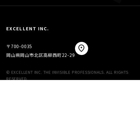
EXCELLENT INC.
〒700-0035
岡山県岡山市北区高柳西町22-29
© EXCELLENT INC. THE INVISIBLE PROFESSIONALS. ALL RIGHTS
RESERVED.
COMPANY
SERVICES
TRACK RECORD
BLOG