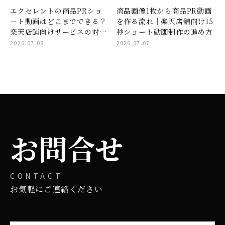
エクセレントの商品PRショ
商品画像1枚から商品PR動画
ート動画はどこまでできる？
を作る流れ｜楽天店舗向け15
楽天店舗向けサービスの対応
秒ショート動画制作の進め方
範囲
2026.07.08
2026.07.07
お問合せ
CONTACT
お気軽にご連絡ください