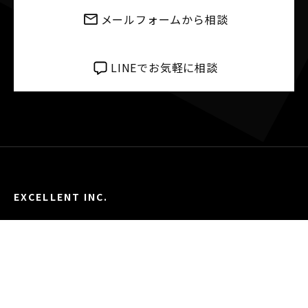
メールフォームから相談
LINEでお気軽に相談
EXCELLENT INC.
〒700-0035
岡山県岡山市北区高柳西町22-29
© EXCELLENT INC. THE INVISIBLE PROFESSIONALS. ALL RIGHTS
RESERVED.