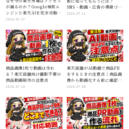
なぜ今の楽天市場はアクセス
前に知ってもらうには？
が減るのか？Google検索エ
SNS・動画・広告の導線づく
ンジンと楽天AIを完全攻略す
り
2026.07.11
る「コンテンツページ×ショ
2026.07.27
ート動画」集客の全貌
商品画像1枚で動画は作れ
楽天店舗がAI動画で商品PR
る？楽天店舗向け撮影不要の
をするときの注意点｜商品画
商品動画制作の注意点
像から動画化する前に確認し
たいこと
2026.07.10
2026.07.09