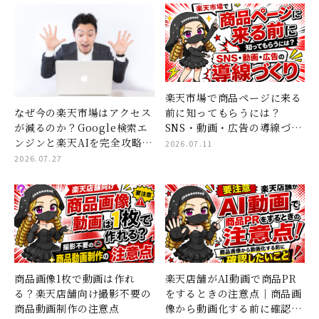
楽天市場で商品ページに来る
なぜ今の楽天市場はアクセス
前に知ってもらうには？
が減るのか？Google検索エ
SNS・動画・広告の導線づく
ンジンと楽天AIを完全攻略す
り
2026.07.11
る「コンテンツページ×ショ
2026.07.27
ート動画」集客の全貌
商品画像1枚で動画は作れ
楽天店舗がAI動画で商品PR
る？楽天店舗向け撮影不要の
をするときの注意点｜商品画
商品動画制作の注意点
像から動画化する前に確認し