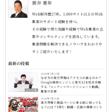
筒井 章年
Web制作歴27年。1,000サイト以上のWeb
集客のサポート経験を持つ。
その経験で得た知識や経験でWeb集客の立
案やコンサルティングを担当しています。
集客問題を解決できるノウハウをわかりや
すくご紹介いたします！
最新の投稿
2026年7月27日
なぜ今の楽天市場はアクセスが減るのか？
Google検索エンジンと楽天AIを完全攻略
する「コンテンツページ×ショート動画」
SEO対策
集客の全貌
2026年7月11日
楽天市場で商品ページに来る前に知っても
らうには？SNS・動画・広告の導線づくり
ECサイト