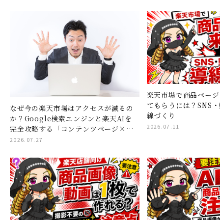
楽天市場で商品ページ
てもらうには？SNS
なぜ今の楽天市場はアクセスが減るの
線づくり
か？Google検索エンジンと楽天AIを
2026.07.11
完全攻略する「コンテンツページ×シ
ョート動画」集客の全貌
2026.07.27