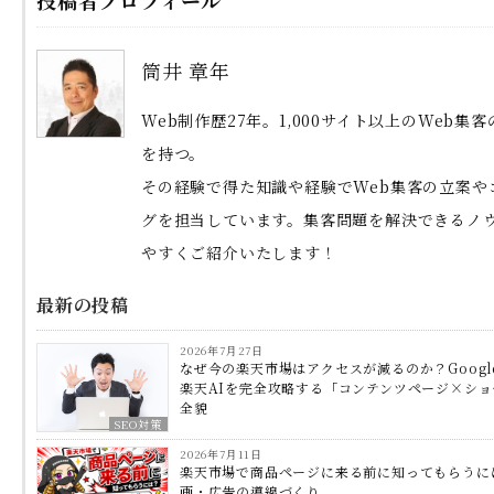
筒井 章年
Web制作歴27年。1,000サイト以上のWeb集
を持つ。
その経験で得た知識や経験でWeb集客の立案や
グを担当しています。集客問題を解決できるノ
やすくご紹介いたします！
最新の投稿
2026年7月27日
なぜ今の楽天市場はアクセスが減るのか？Googl
楽天AIを完全攻略する「コンテンツページ×シ
全貌
SEO対策
2026年7月11日
楽天市場で商品ページに来る前に知ってもらうに
画・広告の導線づくり