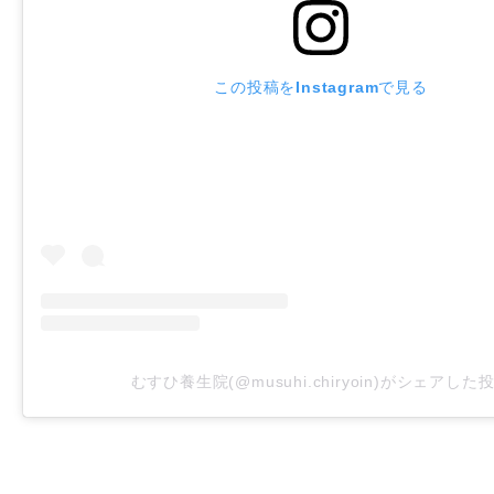
この投稿をInstagramで見る
むすひ養生院(@musuhi.chiryoin)がシェアした