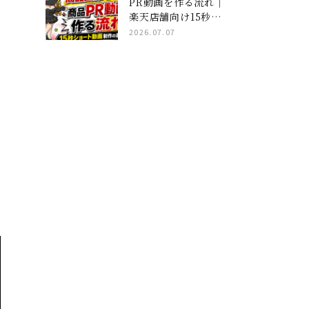
PR動画を作る流れ｜
楽天店舗向け15秒ショ
ート動画制作の進め方
2026.07.07