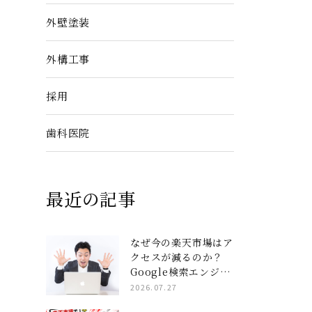
外壁塗装
外構工事
採用
歯科医院
最近の記事
なぜ今の楽天市場はア
クセスが減るのか？
Google検索エンジン
と楽天AIを完全攻略
2026.07.27
する「コンテンツペー