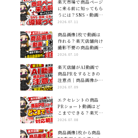
ジ×ショート動画」集
楽天市場で商品ページ
客の全貌
に来る前に知ってもら
うには？SNS・動画・
広告の導線づくり
2026.07.11
商品画像1枚で動画は
作れる？楽天店舗向け
撮影不要の商品動画制
作の注意点
2026.07.10
楽天店舗がAI動画で
商品PRをするときの
注意点｜商品画像から
動画化する前に確認し
2026.07.09
たいこと
エクセレントの商品
PRショート動画はど
こまでできる？楽天店
舗向けサービスの対応
2026.07.08
範囲
商品画像1枚から商品