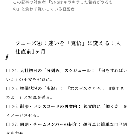
この記事の対象者 「SNSはキラキラした若者がやるも
の」と食わず嫌いしている経営者 …
フェーズ④：迷いを「覚悟」に変える：入
社直前1ヶ月
□ 24.
入社初日の「分刻み」スケジュール：
「何をすればい
いか」の不安をゼロに。
□ 25.
準備状況の「実況」：
「君のデスクとPC、用意でき
たよ！」と写真を送る。
□ 26.
制服・ドレスコードの再案内：
視覚的に「働く姿」を
イメージさせる。
□ 27.
同期・チームメンバーの紹介：
顔写真と簡単な自己紹
介を共有。