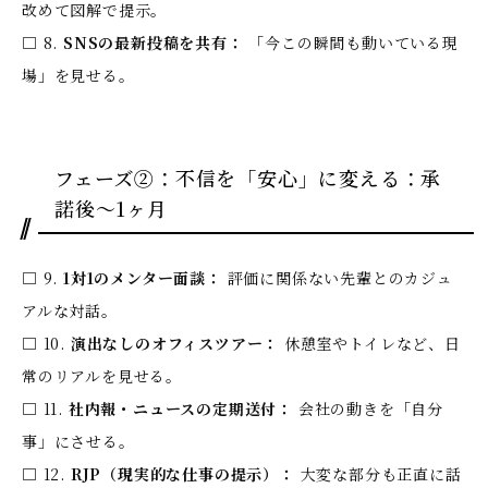
改めて図解で提示。
□ 8.
SNSの最新投稿を共有：
「今この瞬間も動いている現
場」を見せる。
フェーズ②：不信を「安心」に変える：承
諾後〜1ヶ月
□ 9.
1対1のメンター面談：
評価に関係ない先輩とのカジュ
アルな対話。
□ 10.
演出なしのオフィスツアー：
休憩室やトイレなど、日
常のリアルを見せる。
□ 11.
社内報・ニュースの定期送付：
会社の動きを「自分
事」にさせる。
□ 12.
RJP（現実的な仕事の提示）：
大変な部分も正直に話