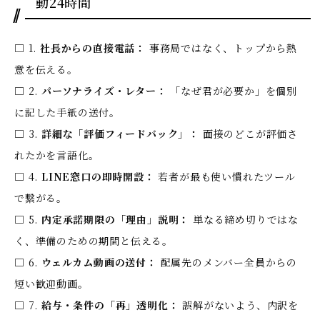
動24時間
□ 1.
社長からの直接電話：
事務局ではなく、トップから熱
意を伝える。
□ 2.
パーソナライズ・レター：
「なぜ君が必要か」を個別
に記した手紙の送付。
□ 3.
詳細な「評価フィードバック」：
面接のどこが評価さ
れたかを言語化。
□ 4.
LINE窓口の即時開設：
若者が最も使い慣れたツール
で繋がる。
□ 5.
内定承諾期限の「理由」説明：
単なる締め切りではな
く、準備のための期間と伝える。
□ 6.
ウェルカム動画の送付：
配属先のメンバー全員からの
短い歓迎動画。
□ 7.
給与・条件の「再」透明化：
誤解がないよう、内訳を