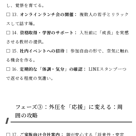
し、覚悟を育てる。
□ 13.
オンラインランチ会の開催：
複数人の若手とリラック
スして話す場。
□ 14.
資格取得・学習のサポート：
入社前に「成長」を実感
させる教材の提供。
□ 15.
社内イベントへの招待：
参加自由の形で、空気に触れ
る機会を作る。
□ 16.
定期的な「体調・気分」の確認：
LINEスタンプ一つ
で返せる程度の気遣い。
フェーズ③：外圧を「応援」に変える：周
囲の攻略
□ 17.
ご家族向け会社案内：
親が安心する「将来性・安定