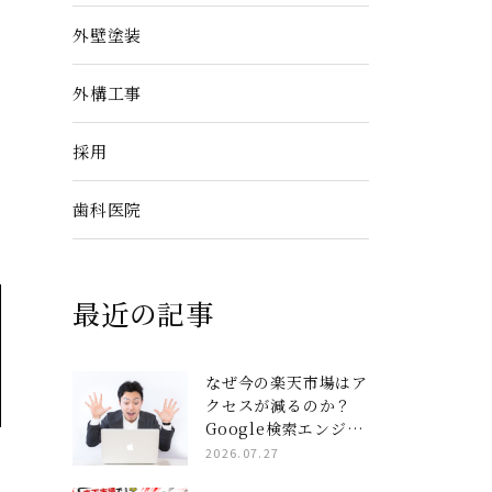
外壁塗装
外構工事
採用
歯科医院
最近の記事
なぜ今の楽天市場はア
クセスが減るのか？
Google検索エンジン
と楽天AIを完全攻略
2026.07.27
する「コンテンツペー