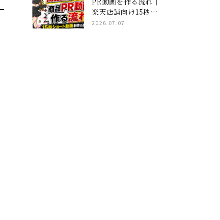
PR動画を作る流れ｜
楽天店舗向け15秒ショ
ート動画制作の進め方
2026.07.07