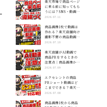
ジ×ショート動画」集
楽天市場で商品ページ
客の全貌
に来る前に知ってもら
うには？SNS・動画・
広告の導線づくり
2026.07.11
商品画像1枚で動画は
作れる？楽天店舗向け
撮影不要の商品動画制
作の注意点
2026.07.10
楽天店舗がAI動画で
商品PRをするときの
注意点｜商品画像から
動画化する前に確認し
2026.07.09
たいこと
エクセレントの商品
PRショート動画はど
こまでできる？楽天店
舗向けサービスの対応
2026.07.08
範囲
商品画像1枚から商品