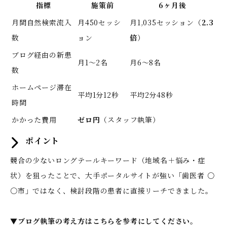
指標
施策前
6ヶ月後
月間自然検索流入
月450セッシ
月1,035セッション（
2.3
数
ョン
倍
）
ブログ経由の新患
月1〜2名
月6〜8名
数
ホームページ滞在
平均1分12秒
平均2分48秒
時間
かかった費用
ゼロ円
（スタッフ執筆）
ポイント
競合の少ないロングテールキーワード（地域名＋悩み・症
状）を狙ったことで、大手ポータルサイトが強い「歯医者 〇
〇市」ではなく、検討段階の患者に直接リーチできました。
▼ブログ執筆の考え方はこちらを参考にしてください。