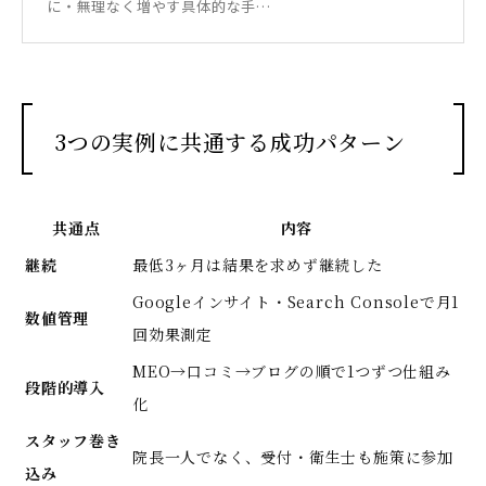
に・無理なく増やす具体的な手…
3つの実例に共通する成功パターン
共通点
内容
継続
最低3ヶ月は結果を求めず継続した
Googleインサイト・Search Consoleで月1
数値管理
回効果測定
MEO→口コミ→ブログの順で1つずつ仕組み
段階的導入
化
スタッフ巻き
院長一人でなく、受付・衛生士も施策に参加
込み