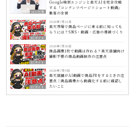
Google検索エンジンと楽天AIを完全攻略
する「コンテンツページ×ショート動画」
SEO対策
集客の全貌
2026年7月11日
楽天市場で商品ページに来る前に知っても
らうには？SNS・動画・広告の導線づくり
ECサイト
2026年7月10日
商品画像1枚で動画は作れる？楽天店舗向け
撮影不要の商品動画制作の注意点
ECサイト
2026年7月9日
楽天店舗がAI動画で商品PRをするときの注
意点｜商品画像から動画化する前に確認し
たいこと
ECサイト