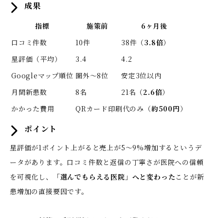
成果
指標
施策前
6ヶ月後
口コミ件数
10件
38件（
3.8倍
）
星評価（平均）
3.4
4.2
Googleマップ順位
圏外〜8位
安定3位以内
月間新患数
8名
21名（
2.6倍
）
かかった費用
QRカード印刷代のみ（
約500円
）
ポイント
星評価が1ポイント上がると売上が5〜9%増加するというデ
ータがあります。口コミ件数と返信の丁寧さが医院への信頼
を可視化し、
「選んでもらえる医院」へと変わった
ことが新
患増加の直接要因です。