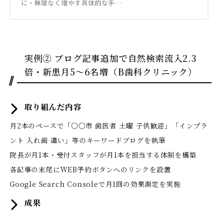
に・無理なく増やす具体的な手…
実例② ブログ記事追加で自然検索流入2.3
倍・新患月5〜6名増（B歯科クリニック）
取り組んだ内容
月2本のペースで「〇〇市 歯医者 土曜 子供歓迎」「インプラ
ント 入れ歯 違い」等のキーワードブログを執筆
院長が月1本・受付スタッフが月1本を担当する体制を構築
各記事の末尾にWEB予約ボタンへのリンクを設置
Google Search Consoleで月1回の効果測定を実施
成果