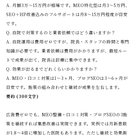
A. 月額3万〜15万円が相場です。MEO特化型は月3〜5万円、
SEO＋HP改善込みのフルサポートは月8〜15万円程度が目安
です。
Q. 自院で対策するのと業者依頼ではどう違いますか？
A. 自院運用は費用ゼロですが、院長・スタッフの時間と専門
知識が必要です。業者依頼は費用がかかりますが、最短ルー
トで成果が出て、院長は診療に集中できます。
Q. 効果が出るまでどれくらいかかりますか？
A. MEO・口コミ対策は1〜3ヶ月、ブログSEOは3〜6ヶ月が
目安です。施策の組み合わせと継続が成果を左右します。
要約 (300文字)
広告費ゼロでも、MEO整備・口コミ対策・ブログSEOの3施
策を継続すれば集患改善は実現できます。実例では月新患数
が1.8〜4倍に増加した医院もあります。ただし継続と効果測