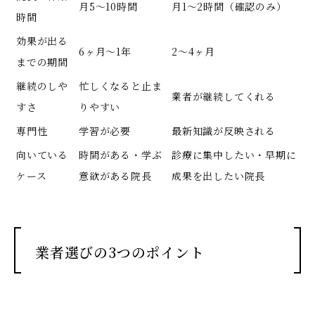
月5〜10時間
月1〜2時間（確認のみ）
時間
効果が出る
6ヶ月〜1年
2〜4ヶ月
までの期間
継続のしや
忙しくなると止ま
業者が継続してくれる
すさ
りやすい
専門性
学習が必要
最新知識が反映される
向いている
時間がある・学ぶ
診療に集中したい・早期に
ケース
意欲がある院長
成果を出したい院長
業者選びの3つのポイント