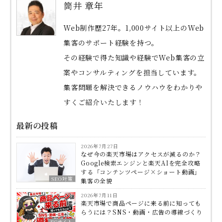
筒井 章年
Web制作歴27年。1,000サイト以上のWeb
集客のサポート経験を持つ。
その経験で得た知識や経験でWeb集客の立
案やコンサルティングを担当しています。
集客問題を解決できるノウハウをわかりや
すくご紹介いたします！
最新の投稿
2026年7月27日
なぜ今の楽天市場はアクセスが減るのか？
Google検索エンジンと楽天AIを完全攻略
する「コンテンツページ×ショート動画」
SEO対策
集客の全貌
2026年7月11日
楽天市場で商品ページに来る前に知っても
らうには？SNS・動画・広告の導線づくり
ECサイト