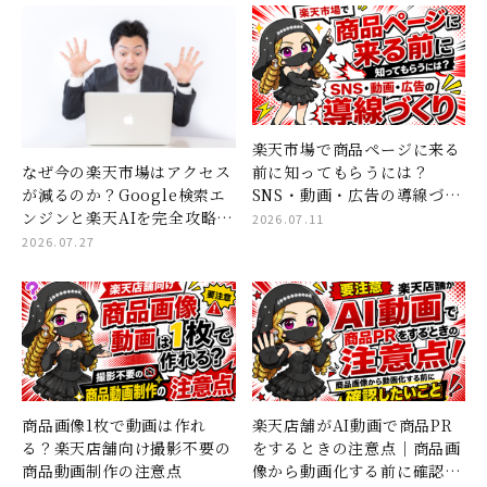
楽天市場で商品ページに来る
なぜ今の楽天市場はアクセス
前に知ってもらうには？
が減るのか？Google検索エ
SNS・動画・広告の導線づく
ンジンと楽天AIを完全攻略す
り
2026.07.11
る「コンテンツページ×ショ
2026.07.27
ート動画」集客の全貌
商品画像1枚で動画は作れ
楽天店舗がAI動画で商品PR
る？楽天店舗向け撮影不要の
をするときの注意点｜商品画
商品動画制作の注意点
像から動画化する前に確認し