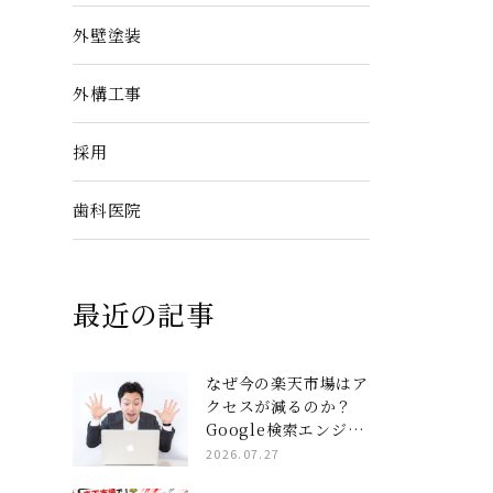
外壁塗装
外構工事
採用
歯科医院
最近の記事
なぜ今の楽天市場はア
クセスが減るのか？
Google検索エンジン
と楽天AIを完全攻略
2026.07.27
する「コンテンツペー