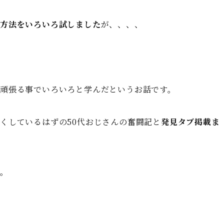
る方法をいろいろ試しました
が、、、、
頑張る事でいろいろと学んだというお話です。
くしているはずの50代おじさんの奮闘記と
発見タブ掲載ま
・。