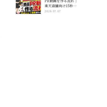
PR動画を作る流れ｜
楽天店舗向け15秒ショ
ート動画制作の進め方
2026.07.07
れ