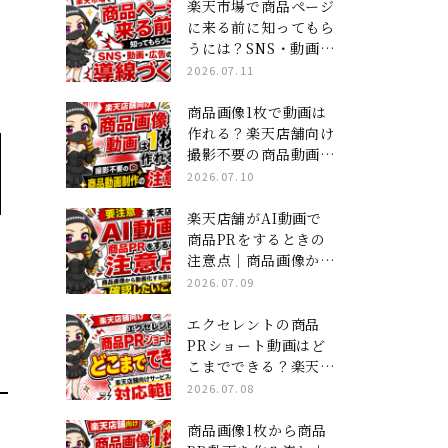
ジ×ショート動画」集
楽天市場で商品ページ
客の全貌
に来る前に知ってもら
うには？SNS・動画・
広告の導線づくり
2026.07.11
商品画像1枚で動画は
作れる？楽天店舗向け
撮影不要の商品動画制
作の注意点
2026.07.10
楽天店舗がAI動画で
商品PRをするときの
注意点｜商品画像から
動画化する前に確認し
2026.07.09
たいこと
エクセレントの商品
PRショート動画はど
こまでできる？楽天店
舗向けサービスの対応
2026.07.08
範囲
商品画像1枚から商品