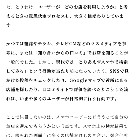
た。とりわけ、
ユーザーが「どのお店を利用しようか」と考
えるときの意思決定プロセスも、大きく様変わりしていま
す
。
かつては雑誌やチラシ、テレビCMなどのマスメディアを参
考に、または「知り合いからの口コミ」でお店を知る
ことが
一般的でした。しかし、
現代では「とりあえずスマホで検索
してみる」という行動が当たり前
になっています。
SNSで見
かけた投稿をチェックしたり、Googleマップで近所にある
店舗を探したり、口コミサイトで評価を調べたり――こうした流
れは、いまや多くのユーザーが日常的に行う行動です
。
ここで注目したいのは、スマホユーザーにどうやって自分の
お店を選んでもらうかという点
です。スマホ上の検索結果で
は、限られた画面上に多くの店舗がひしめき合い、競合他社