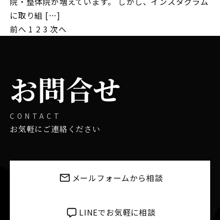
院・整体院が増えています。 しかし、インスタグラム
に取り組 […]
前へ
1
2
3
次へ
投
稿
の
お問合せ
ペ
ー
CONTACT
お気軽にご連絡ください
ジ
送
り
メールフォームから相談
LINEでお気軽に相談