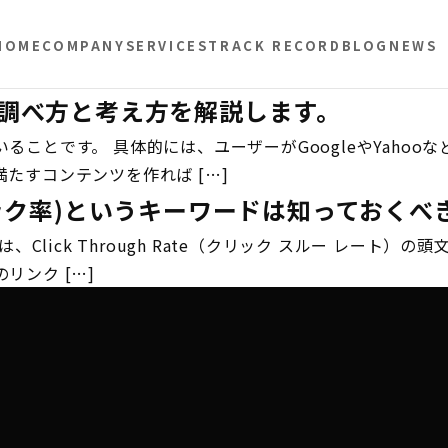
HOME
COMPANY
SERVICES
TRACK RECORD
BLOG
NEWS
な調べ方と考え方を解説します。
ことです。 具体的には、ユーザーがGoogleやYaho
たすコンテンツを作れば […]
リック率)というキーワードは知っておくべ
、Click Through Rate（クリック スルー レー
リンク […]