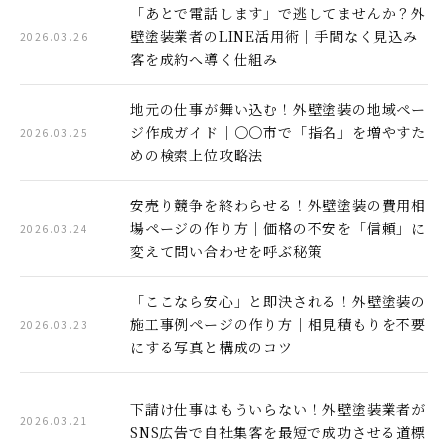
「あとで電話します」で逃してませんか？外
壁塗装業者のLINE活用術｜手間なく見込み
2026.03.26
客を成約へ導く仕組み
地元の仕事が舞い込む！外壁塗装の地域ペー
ジ作成ガイド｜〇〇市で「指名」を増やすた
2026.03.25
めの検索上位攻略法
安売り競争を終わらせる！外壁塗装の費用相
場ページの作り方｜価格の不安を「信頼」に
2026.03.24
変えて問い合わせを呼ぶ秘策
「ここなら安心」と即決される！外壁塗装の
施工事例ページの作り方｜相見積もりを不要
2026.03.23
にする写真と構成のコツ
下請け仕事はもういらない！外壁塗装業者が
2026.03.21
SNS広告で自社集客を最短で成功させる道標