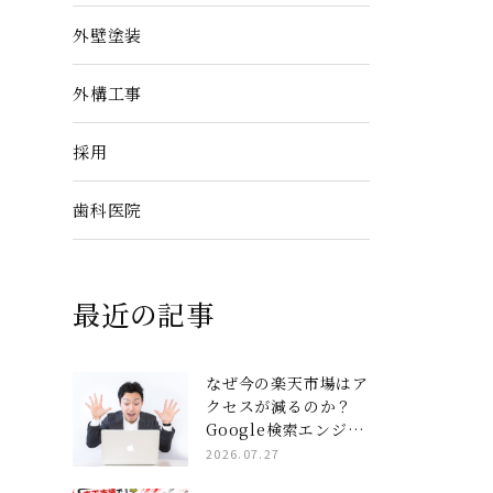
外壁塗装
外構工事
採用
歯科医院
最近の記事
なぜ今の楽天市場はア
クセスが減るのか？
Google検索エンジン
と楽天AIを完全攻略
2026.07.27
する「コンテンツペー