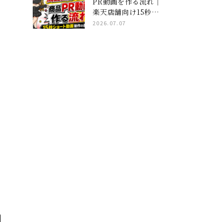
PR動画を作る流れ｜
楽天店舗向け15秒ショ
ート動画制作の進め方
2026.07.07