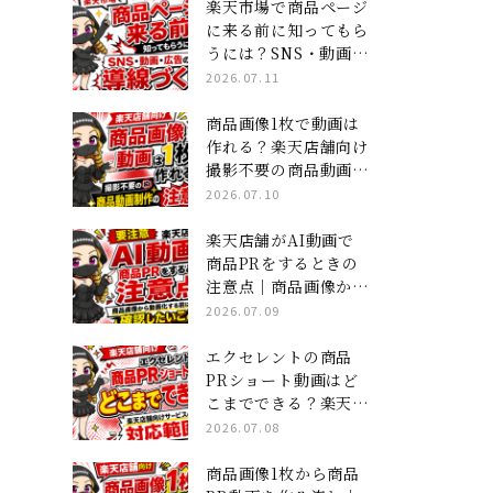
ジ×ショート動画」集
楽天市場で商品ページ
客の全貌
に来る前に知ってもら
うには？SNS・動画・
広告の導線づくり
2026.07.11
商品画像1枚で動画は
作れる？楽天店舗向け
撮影不要の商品動画制
作の注意点
2026.07.10
楽天店舗がAI動画で
商品PRをするときの
注意点｜商品画像から
動画化する前に確認し
2026.07.09
たいこと
エクセレントの商品
PRショート動画はど
こまでできる？楽天店
舗向けサービスの対応
2026.07.08
範囲
商品画像1枚から商品