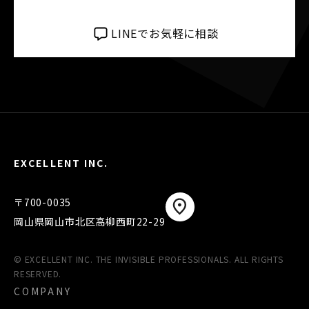
LINEでお気軽に相談
EXCELLENT INC.
〒700-0035
岡山県岡山市北区高柳西町22-29
© EXCELLENT INC. THE INVISIBLE PROFESSIONALS. ALL RIGHTS
RESERVED.
COMPANY