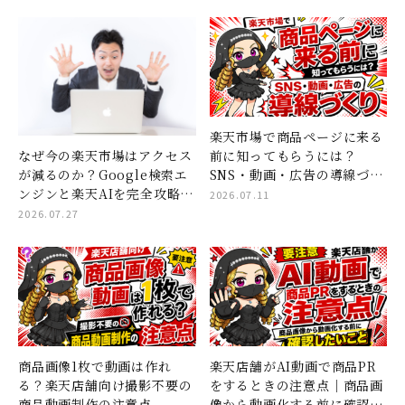
楽天市場で商品ページに来る
なぜ今の楽天市場はアクセス
前に知ってもらうには？
が減るのか？Google検索エ
SNS・動画・広告の導線づく
ンジンと楽天AIを完全攻略す
り
2026.07.11
る「コンテンツページ×ショ
2026.07.27
ート動画」集客の全貌
商品画像1枚で動画は作れ
楽天店舗がAI動画で商品PR
る？楽天店舗向け撮影不要の
をするときの注意点｜商品画
商品動画制作の注意点
像から動画化する前に確認し